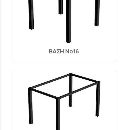
ΒΑΣΗ Νο16