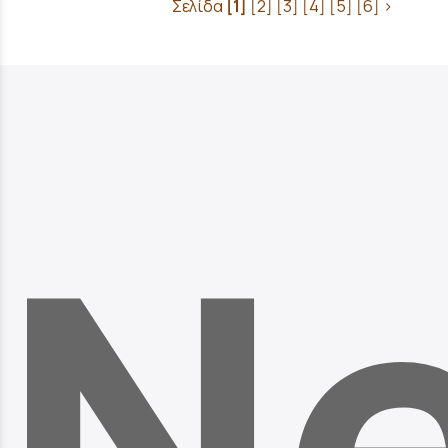
Σελίδα
[1]
[2]
[3]
[4]
[5]
[6]
>
Ne