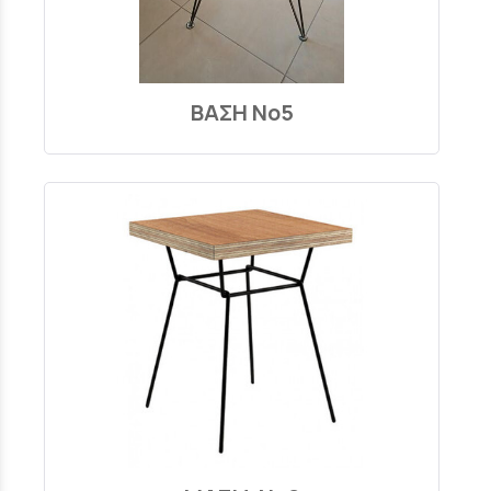
ΒΑΣΗ Νο5