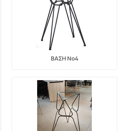
ΒΑΣΗ Νο4