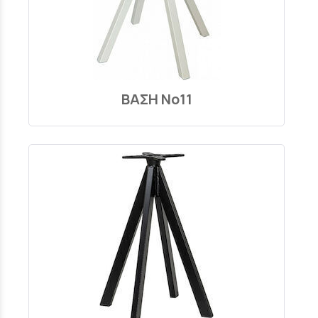
ΒΑΣΗ Νο11