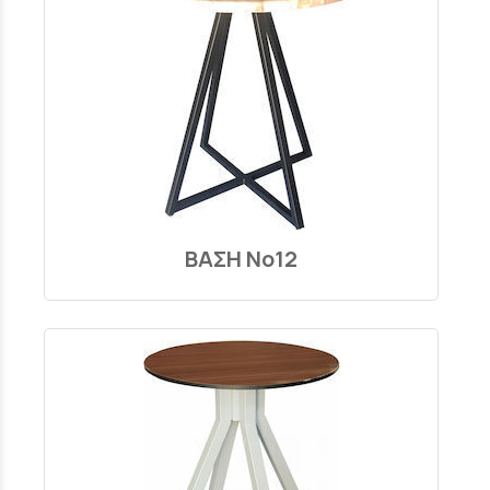
ΒΑΣΗ Νο12