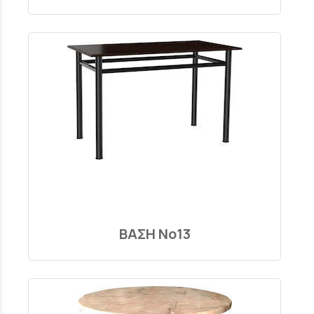
ΒΑΣΗ Νο13