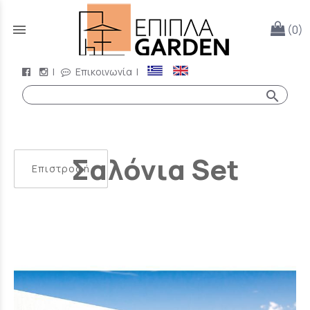
menu
(0)
|
Επικοινωνία
|
search
Σαλόνια Set
Επιστροφή