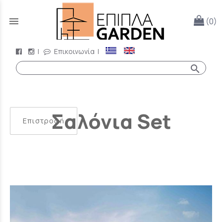
menu
(0)
|
Επικοινωνία
|
search
Σαλόνια Set
Επιστροφή