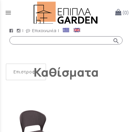
menu
(0)
|
Επικοινωνία
|
search
Καθίσματα
Επιστροφή