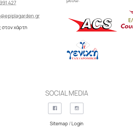
μέσω:
991 427
o@epiplagarden.gr
ς στον χάρτη
SOCIAL MEDIA
Sitemap
/
Login