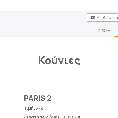
Δουλειές μ
ΑΡΧΙΚΗ
Κούνιες
PARIS 2
Τιμή:
279 €
Διαστάσεις (cm):
Φ105Χ200