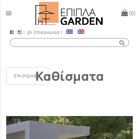
menu
(0)
|
Επικοινωνία
|
search
Καθίσματα
Επιστροφή