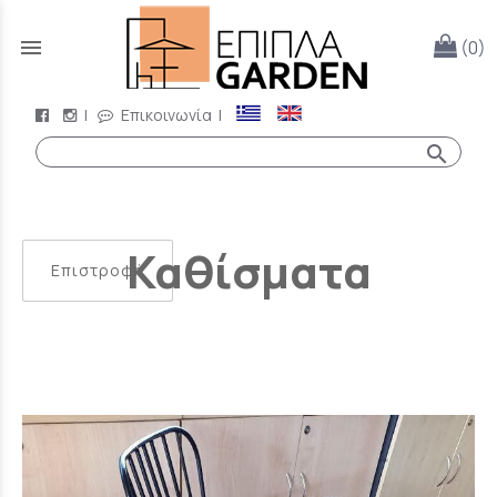
menu
(0)
|
Επικοινωνία
|
search
Καθίσματα
Επιστροφή