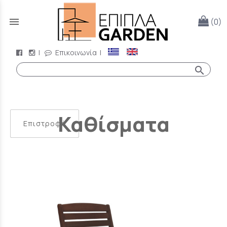
menu
(0)
|
Επικοινωνία
|
search
Καθίσματα
Επιστροφή