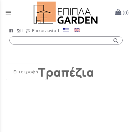
menu
(0)
|
Επικοινωνία
|
search
Τραπέζια
Επιστροφή