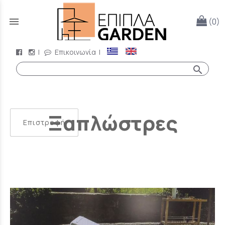
menu
(0)
|
Επικοινωνία
|
search
Ξαπλώστρες
Επιστροφή