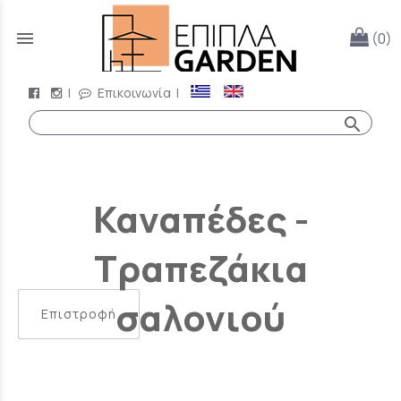
menu
(0)
|
Επικοινωνία
|
search
Καναπέδες -
Τραπεζάκια
σαλονιού
Επιστροφή