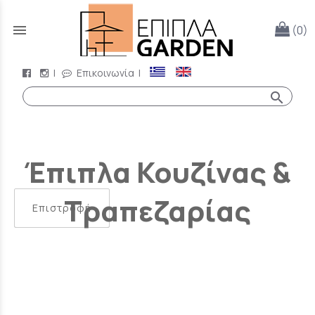
menu
(0)
|
Επικοινωνία
|
search
Έπιπλα Κουζίνας &
Τραπεζαρίας
Επιστροφή