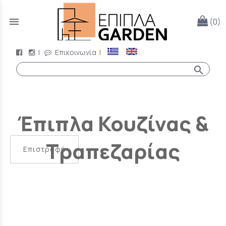
menu
(0)
|
Επικοινωνία
|
search
Έπιπλα Κουζίνας &
Τραπεζαρίας
Επιστροφή