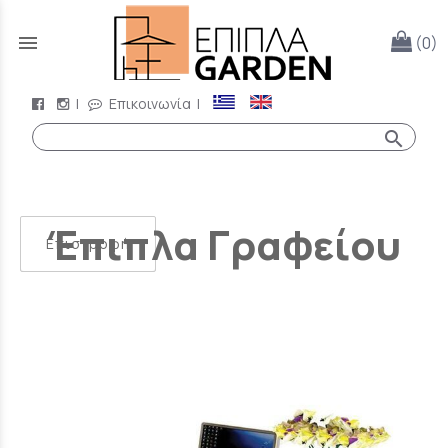
menu
(0)
|
Επικοινωνία
|
search
Έπιπλα Γραφείου
Επιστροφή