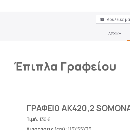
Δουλειές μ
ΑΡΧΙΚΗ
Έπιπλα Γραφείου
ΓΡΑΦΕΙ0 ΑΚ420,2 SOMON
Τιμή:
130 €
Διαστάσεις (cm):
115X55X75