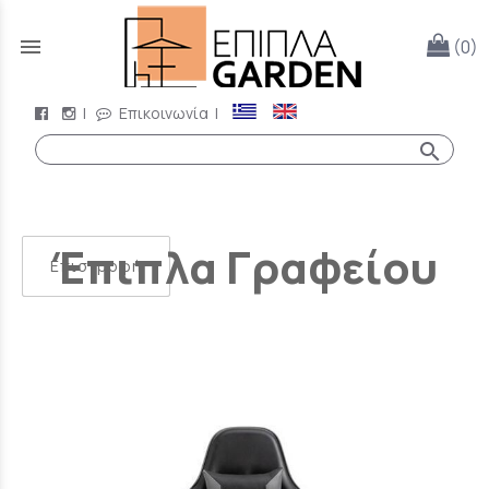
menu
(0)
|
Επικοινωνία
|
search
Έπιπλα Γραφείου
Επιστροφή