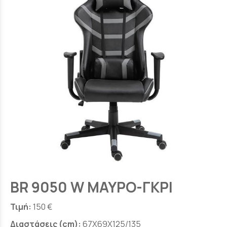
BR 9050 W ΜΑΥΡΟ-ΓΚΡΙ
Τιμή:
150 €
Διαστάσεις (cm):
67X69X125/135