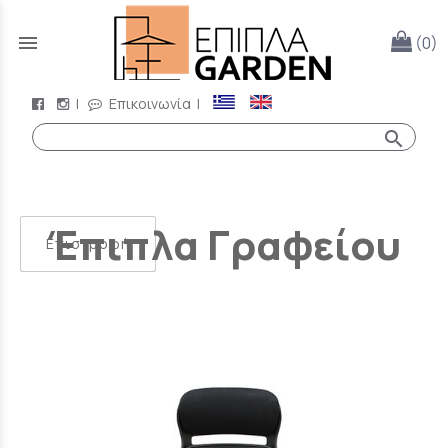
menu
(0)
|
Επικοινωνία
|
search
Έπιπλα Γραφείου
Επιστροφή