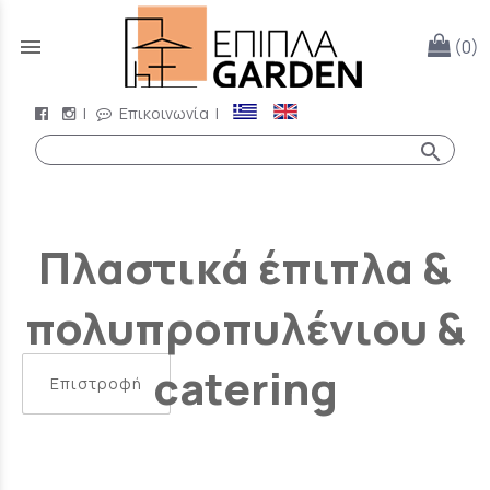
menu
(0)
|
Επικοινωνία
|
search
Πλαστικά έπιπλα &
πολυπροπυλένιου &
catering
Επιστροφή