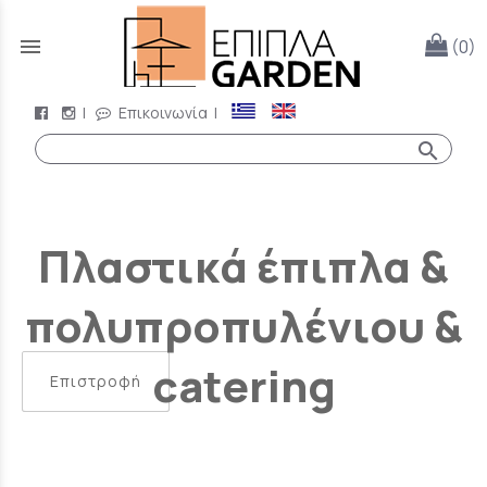
menu
(0)
|
Επικοινωνία
|
search
Πλαστικά έπιπλα &
πολυπροπυλένιου &
catering
Επιστροφή