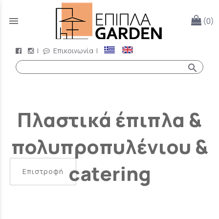
menu
(0)
|
Επικοινωνία
|
search
Πλαστικά έπιπλα &
πολυπροπυλένιου &
catering
Επιστροφή