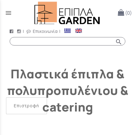
menu
(0)
|
Επικοινωνία
|
search
Πλαστικά έπιπλα &
πολυπροπυλένιου &
catering
Επιστροφή