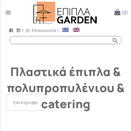
menu
(0)
|
Επικοινωνία
|
search
Πλαστικά έπιπλα &
πολυπροπυλένιου &
catering
Επιστροφή