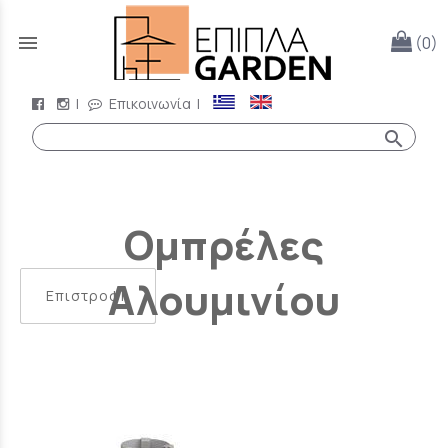
menu
(0)
|
Επικοινωνία
|
search
Ομπρέλες
Αλουμινίου
Επιστροφή