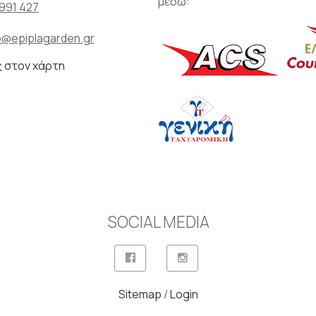
μέσω:
991 427
o@epiplagarden.gr
ς στον χάρτη
SOCIAL MEDIA
Sitemap
/
Login